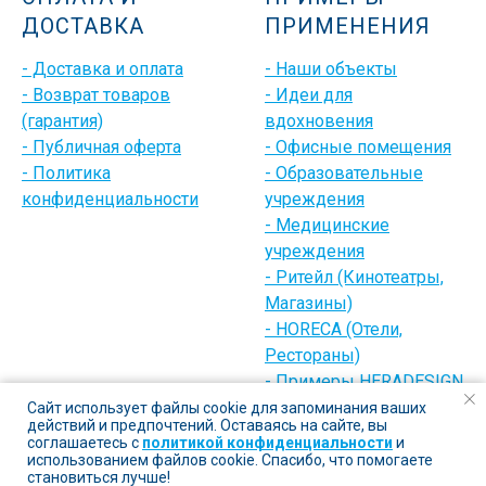
ДОСТАВКА
ПРИМЕНЕНИЯ
- Доставка и оплата
- Наши объекты
- Возврат товаров
- Идеи для
(гарантия)
вдохновения
- Публичная оферта
- Офисные помещения
- Политика
- Образовательные
конфиденциальности
учреждения
- Медицинские
учреждения
- Ритейл (Кинотеатры,
Магазины)
- HORECA (Отели,
Рестораны)
- Примеры HERADESIGN
(разное)
Сайт использует файлы cookie для запоминания ваших
действий и предпочтений. Оставаясь на сайте, вы
соглашаетесь с
политикой конфиденциальности
и
использованием файлов cookie. Спасибо, что помогаете
становиться лучше!
Плиты
Профиль
Грильято
Рейка
Свет