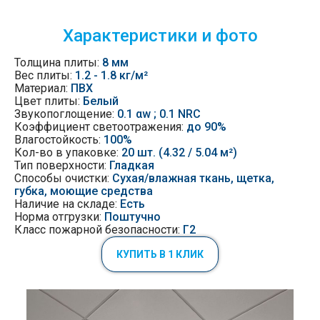
Характеристики и фото
Толщина плиты:
8 мм
Вес плиты:
1.2 - 1.8 кг/м²
Материал:
ПВХ
Цвет плиты:
Белый
Звукопоглощение:
0.1 αw ; 0.1 NRC
Коэффициент светоотражения:
до 90%
Влагостойкость:
100%
Кол-во в упаковке:
20 шт. (4.32 / 5.04 м²)
Тип поверхности:
Гладкая
Способы очистки:
Сухая/влажная ткань, щетка,
губка, моющие средства
Наличие на складе:
Есть
Норма отгрузки:
Поштучно
Класс пожарной безопасности:
Г2
КУПИТЬ В 1 КЛИК