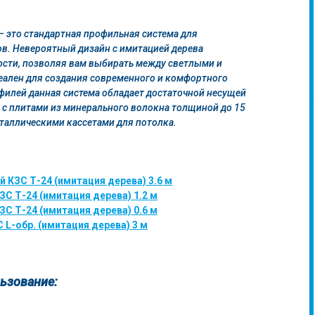
– это стандартная профильная система для
в. Невероятный дизайн с имитацией дерева
сти, позволяя вам выбирать между светлыми и
еален для создания современного и комфортного
офилей данная система обладает достаточной несущей
 с плитами из минерального волокна толщиной до 15
еталлическими кассетами для потолка.
КЗС Т-24 (имитация дерева) 3.6 м
С Т-24 (имитация дерева) 1.2 м
С Т-24 (имитация дерева) 0.6 м
 L-обр. (имитация дерева) 3 м
ьзование: