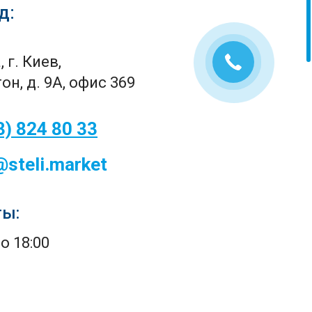
д:
 г. Киев,
он, д. 9А, офис 369
3) 824 80 33
@steli.market
ты:
до 18:00